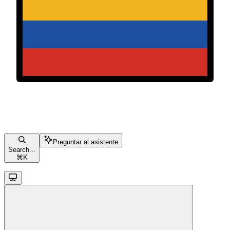
Preguntar al asistente
Search...
⌘
K