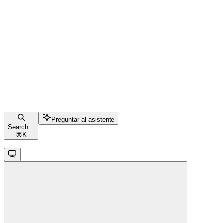
Preguntar al asistente
Search...
⌘
K