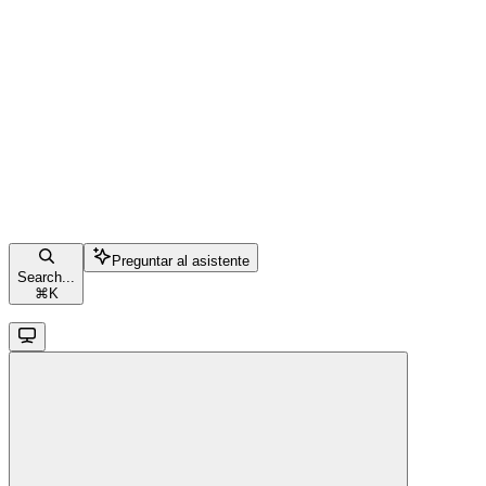
Preguntar al asistente
Search...
⌘
K