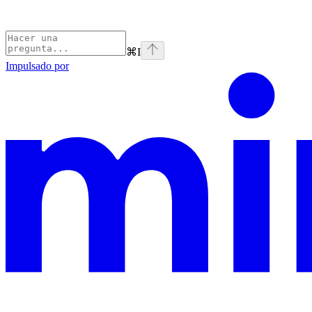
⌘
I
Impulsado por