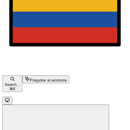
Preguntar al asistente
Search...
⌘
K