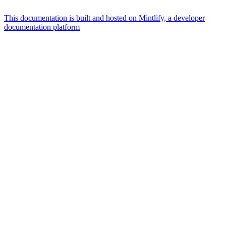
This documentation is built and hosted on Mintlify, a developer
documentation platform
Assistant
Responses
are
generated
using
AI
and
may
contain
mistakes.