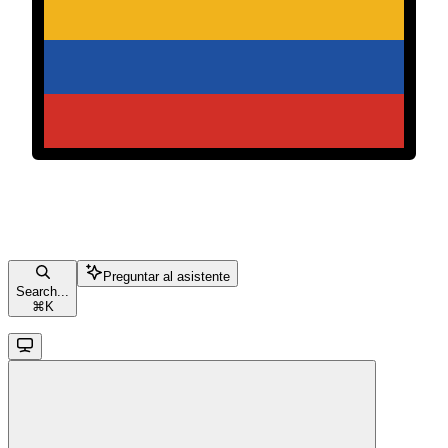
Preguntar al asistente
Search...
⌘
K