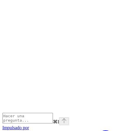
⌘
I
Impulsado por