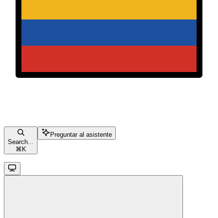
Preguntar al asistente
Search...
⌘
K