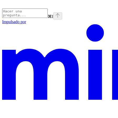
⌘
I
Impulsado por