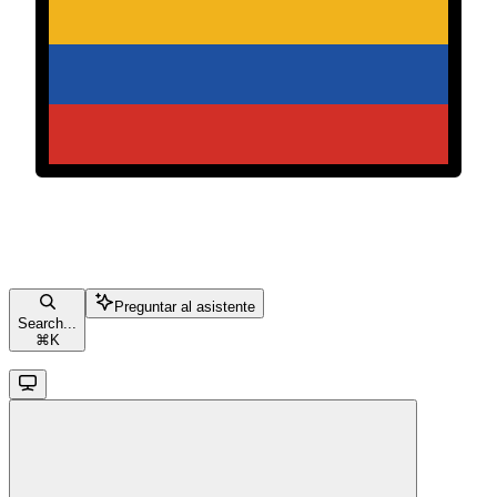
Preguntar al asistente
Search...
⌘
K