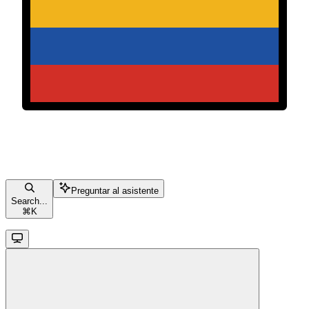
Preguntar al asistente
Search...
⌘
K