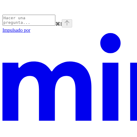
⌘
I
Impulsado por