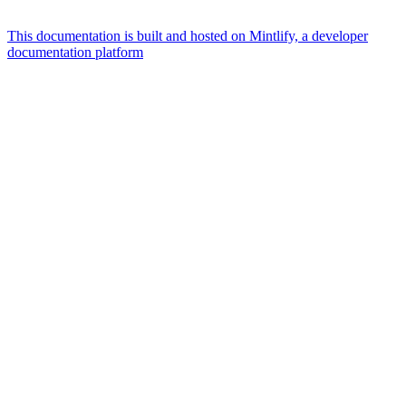
This documentation is built and hosted on Mintlify, a developer
documentation platform
Assistant
Responses
are
generated
using
AI
and
may
contain
mistakes.