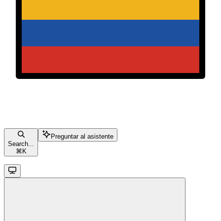
Preguntar al asistente
Search...
⌘
K