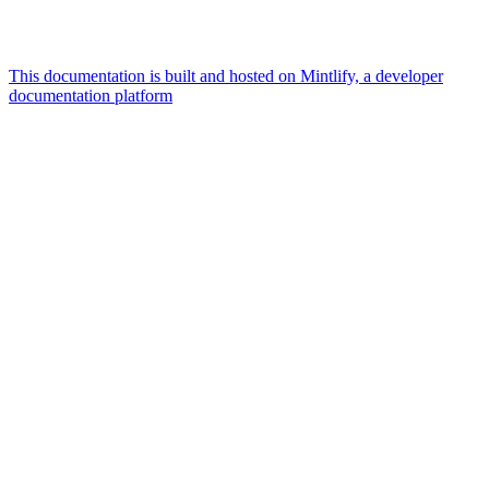
This documentation is built and hosted on Mintlify, a developer
documentation platform
Assistant
Responses
are
generated
using
AI
and
may
contain
mistakes.