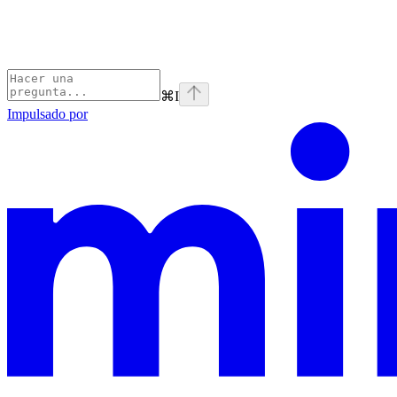
⌘
I
Impulsado por