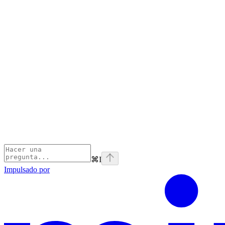
⌘
I
Impulsado por