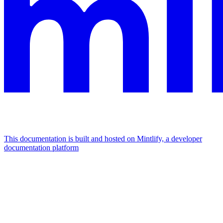
This documentation is built and hosted on Mintlify, a developer
documentation platform
Assistant
Responses
are
generated