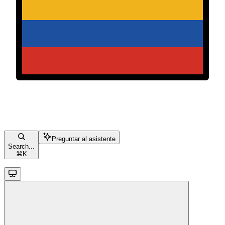
Preguntar al asistente
Search...
⌘
K