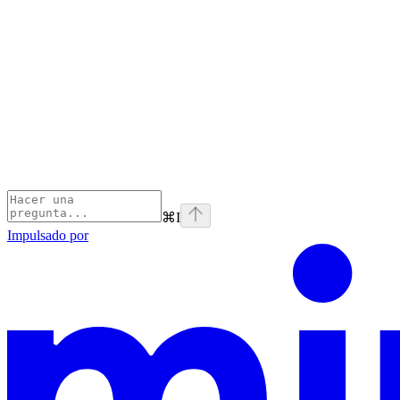
⌘
I
Impulsado por