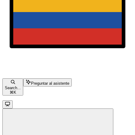
Preguntar al asistente
Search...
⌘
K