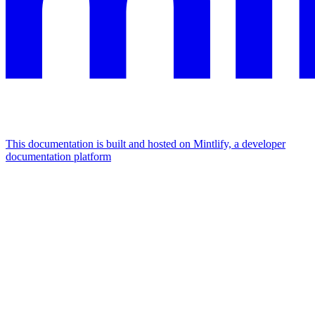
This documentation is built and hosted on Mintlify, a developer
documentation platform
Assistant
Responses
are
generated
using
AI
and
may