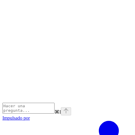
⌘
I
Impulsado por