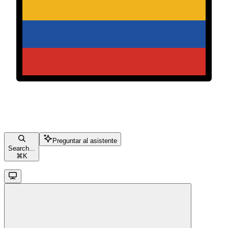
Preguntar al asistente
Search...
⌘
K