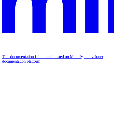
This documentation is built and hosted on Mintlify, a developer
documentation platform
Assistant
Responses
are
generated
using
AI
and