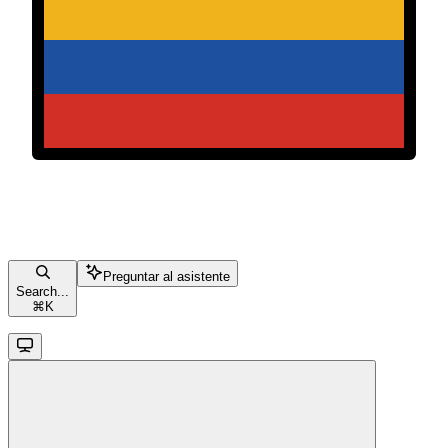
Preguntar al asistente
Search...
⌘
K