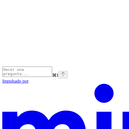
⌘
I
Impulsado por