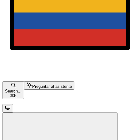
Preguntar al asistente
Search...
⌘
K