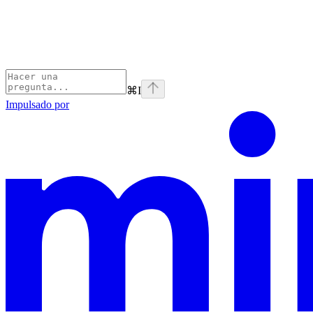
⌘
I
Impulsado por