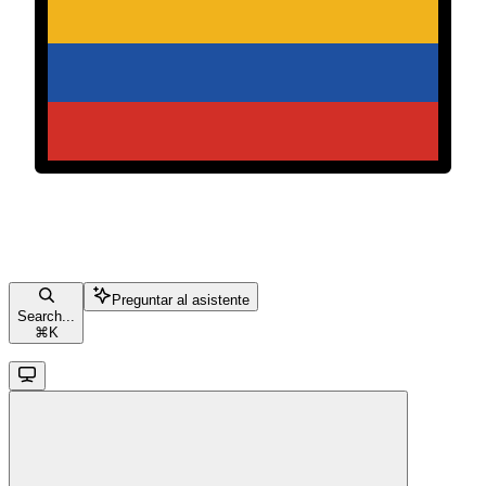
Preguntar al asistente
Search...
⌘
K