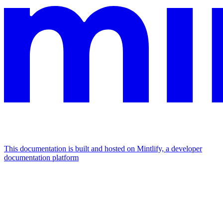
This documentation is built and hosted on Mintlify, a developer
documentation platform
Assistant
Responses
are