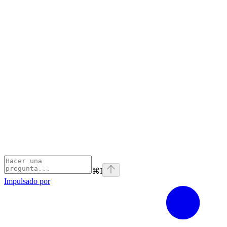
⌘
I
Impulsado por