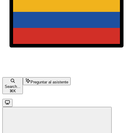
Preguntar al asistente
Search...
⌘
K