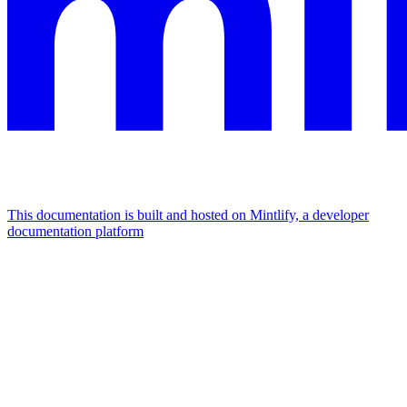
This documentation is built and hosted on Mintlify, a developer
documentation platform
Assistant
Responses
are
generated
using
AI