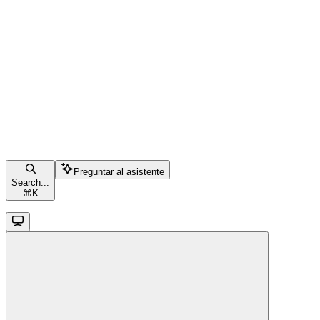
Preguntar al asistente
Search...
⌘
K