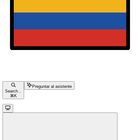
Preguntar al asistente
Search...
⌘
K