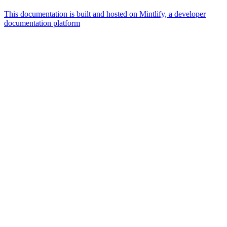
This documentation is built and hosted on Mintlify, a developer
documentation platform
Assistant
Responses
are
generated
using
AI
and
may
contain
mistakes.