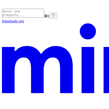
⌘
I
Impulsado por