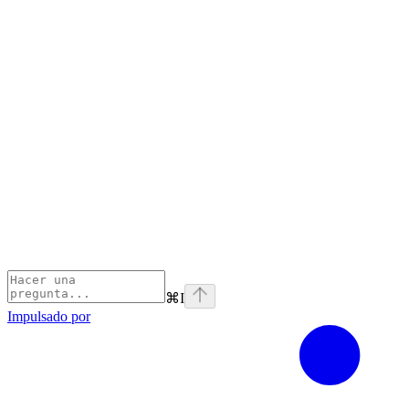
⌘
I
Impulsado por