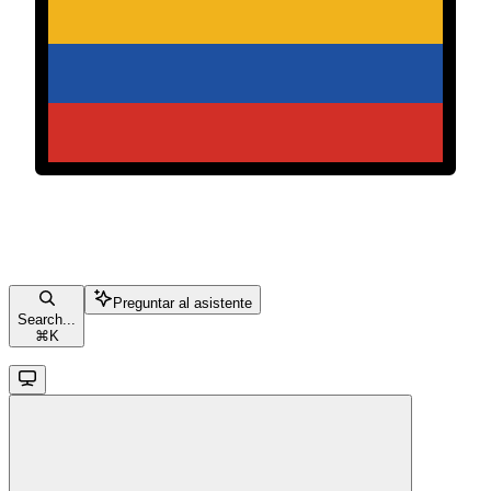
Preguntar al asistente
Search...
⌘
K