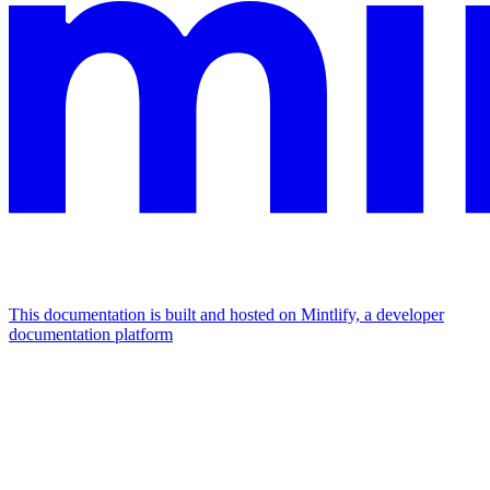
This documentation is built and hosted on Mintlify, a developer
documentation platform
Assistant
Responses
are