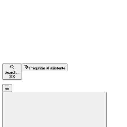
Preguntar al asistente
Search...
⌘
K