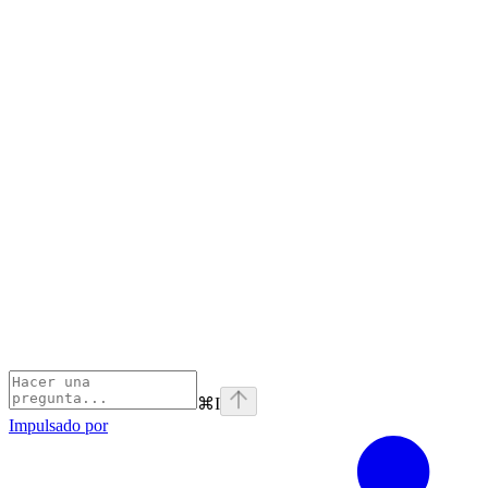
⌘
I
Impulsado por