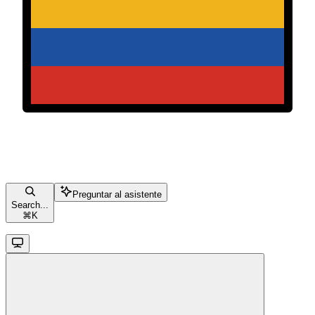
Preguntar al asistente
Search...
⌘
K