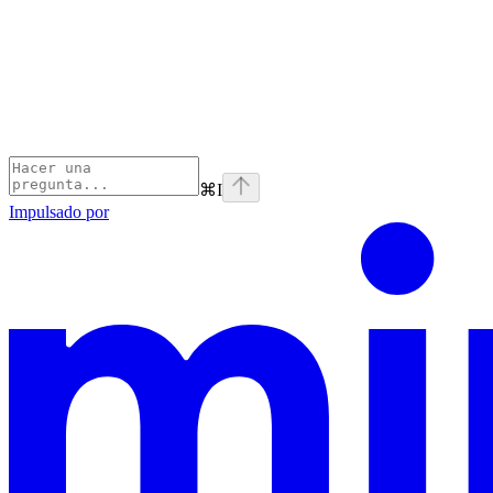
⌘
I
Impulsado por