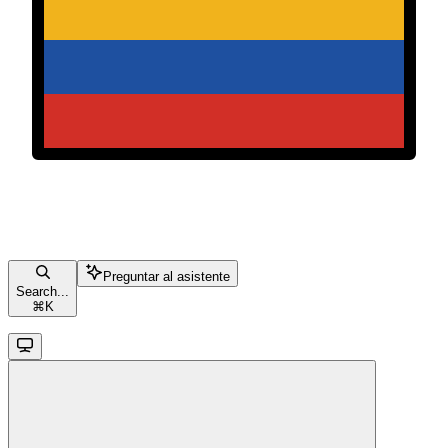
Preguntar al asistente
Search...
⌘
K