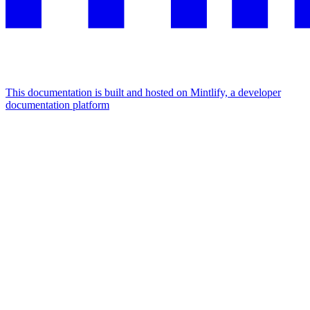
This documentation is built and hosted on Mintlify, a developer
documentation platform
Assistant
Responses
are
generated
using
AI
and
may
contain
mistakes.