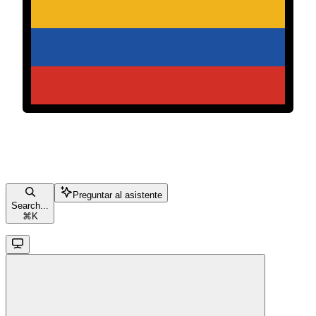
Preguntar al asistente
Search...
⌘
K