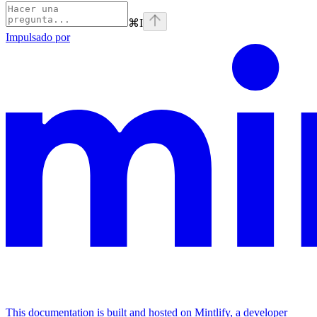
⌘
I
Impulsado por
This documentation is built and hosted on Mintlify, a developer