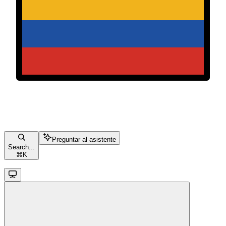
Preguntar al asistente
Search...
⌘
K