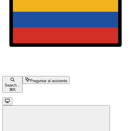
Preguntar al asistente
Search...
⌘
K