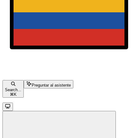
Preguntar al asistente
Search...
⌘
K