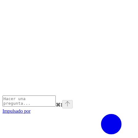
⌘
I
Impulsado por