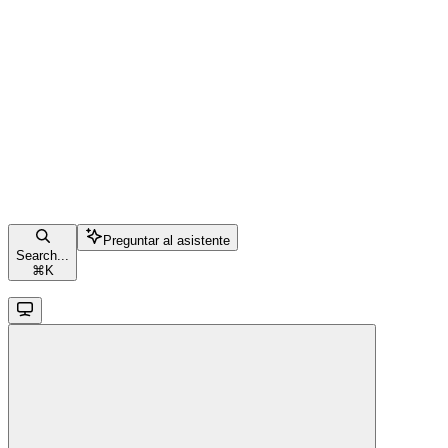
Preguntar al asistente
Search...
⌘
K