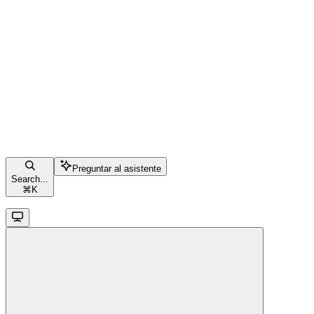
Preguntar al asistente
Search...
⌘
K