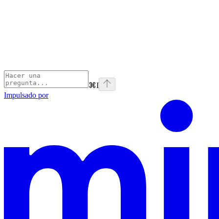
⌘
I
Impulsado por