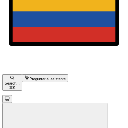
Preguntar al asistente
Search...
⌘
K