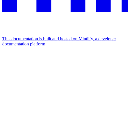
This documentation is built and hosted on Mintlify, a developer
documentation platform
Assistant
Responses
are
generated
using
AI
and
may
contain
mistakes.