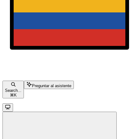
Preguntar al asistente
Search...
⌘
K