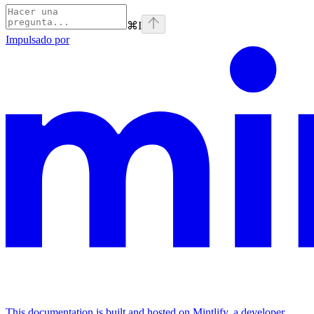
⌘
I
Impulsado por
This documentation is built and hosted on Mintlify, a developer