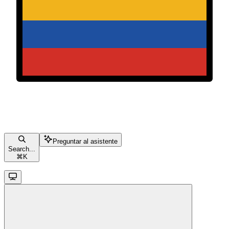
Preguntar al asistente
Search...
⌘
K