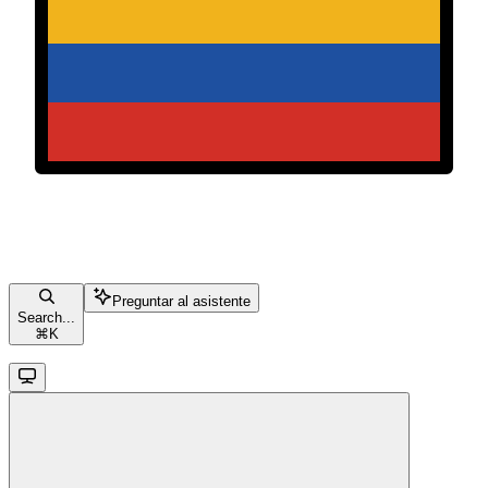
Preguntar al asistente
Search...
⌘
K