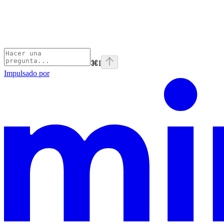
⌘
I
Impulsado por