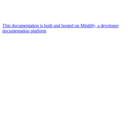
This documentation is built and hosted on Mintlify, a developer
documentation platform
Assistant
Responses
are
generated
using
AI
and
may
contain
mistakes.