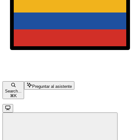
Preguntar al asistente
Search...
⌘
K