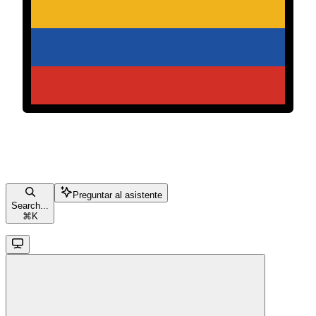
Preguntar al asistente
Search...
⌘
K