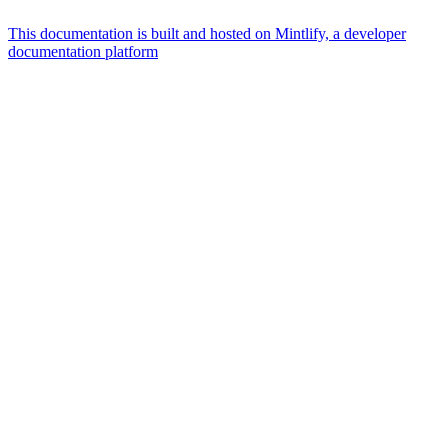
This documentation is built and hosted on Mintlify, a developer
documentation platform
Assistant
Responses
are
generated
using
AI
and
may
contain
mistakes.