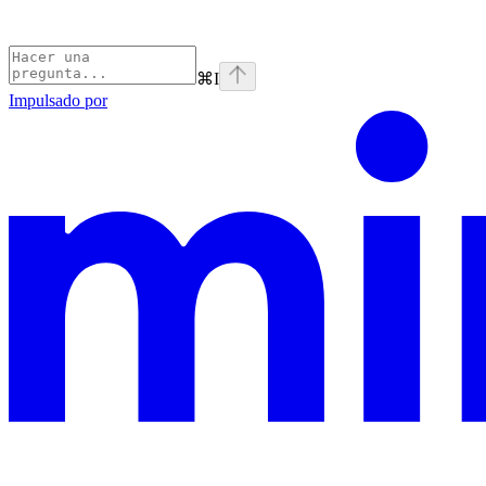
⌘
I
Impulsado por