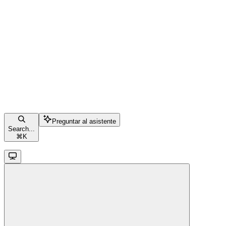
Preguntar al asistente
Search...
⌘
K