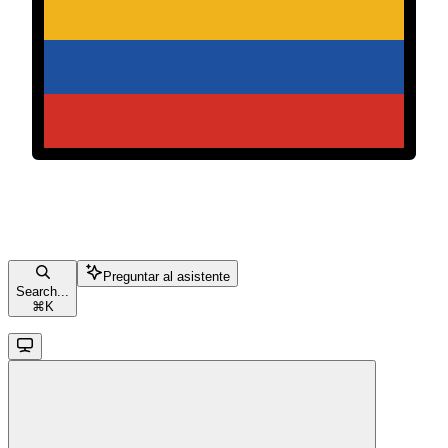
Preguntar al asistente
Search...
⌘
K