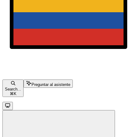
Preguntar al asistente
Search...
⌘
K