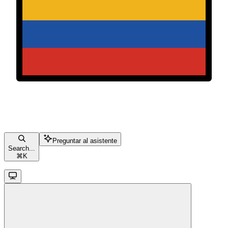
Preguntar al asistente
Search...
⌘
K