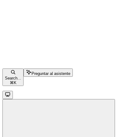
Preguntar al asistente
Search...
⌘
K