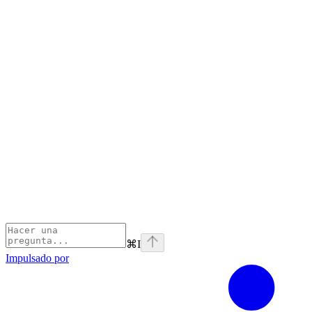
⌘
I
Impulsado por