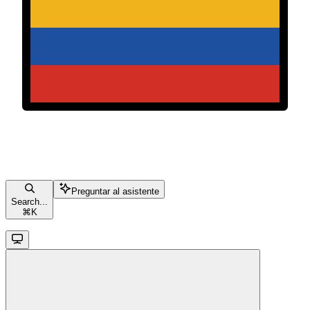
Preguntar al asistente
Search...
⌘
K