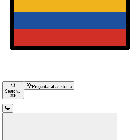
Preguntar al asistente
Search...
⌘
K