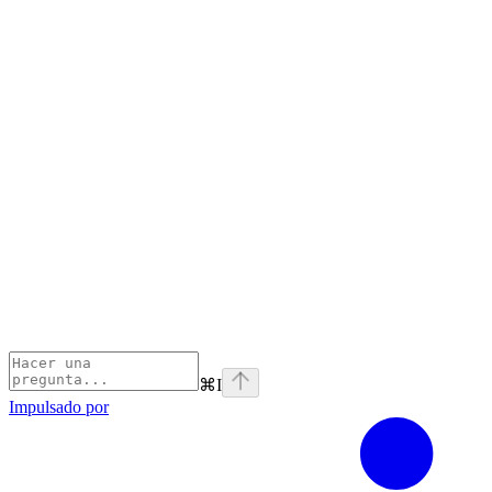
⌘
I
Impulsado por