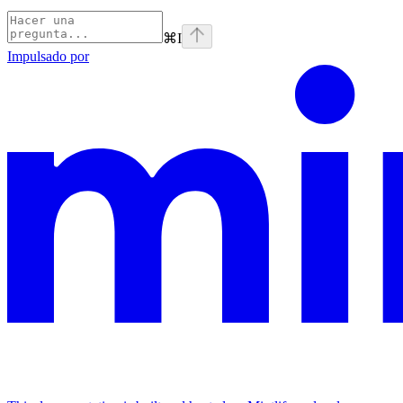
⌘
I
Impulsado por