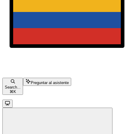
Preguntar al asistente
Search...
⌘
K