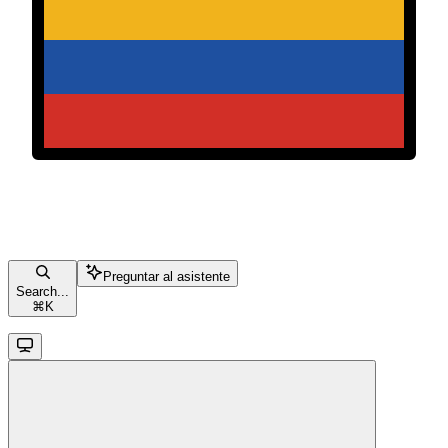
Preguntar al asistente
Search...
⌘
K