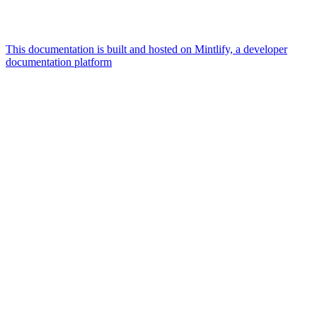
This documentation is built and hosted on Mintlify, a developer
documentation platform
Assistant
Responses
are
generated
using
AI
and
may
contain
mistakes.