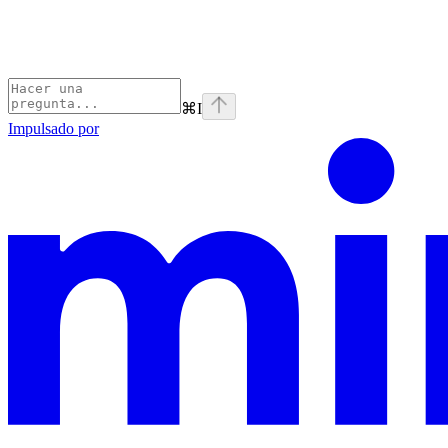
⌘
I
Impulsado por