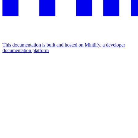
This documentation is built and hosted on Mintlify, a developer
documentation platform
Assistant
Responses
are
generated
using
AI
and
may
contain
mistakes.