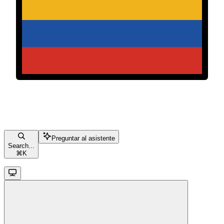
Preguntar al asistente
Search...
⌘
K