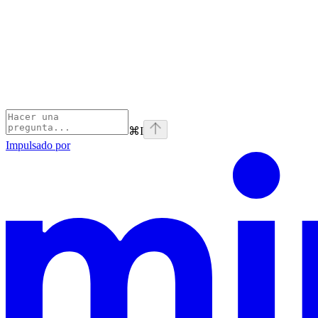
⌘
I
Impulsado por