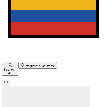
Preguntar al asistente
Search...
⌘
K