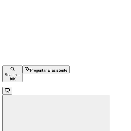
Preguntar al asistente
Search...
⌘
K