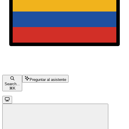
Preguntar al asistente
Search...
⌘
K