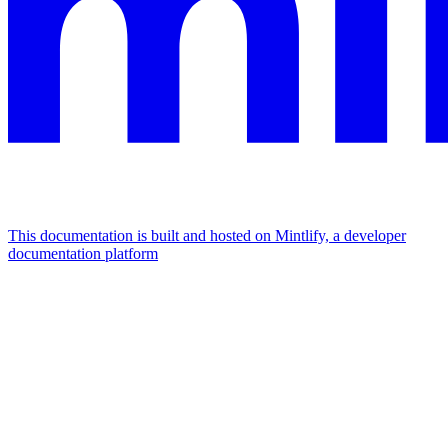
This documentation is built and hosted on Mintlify, a developer
documentation platform
Assistant
Responses
are
generated
using
AI