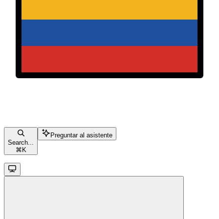
Preguntar al asistente
Search...
⌘
K