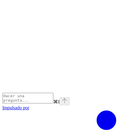
⌘
I
Impulsado por