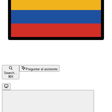
Preguntar al asistente
Search...
⌘
K