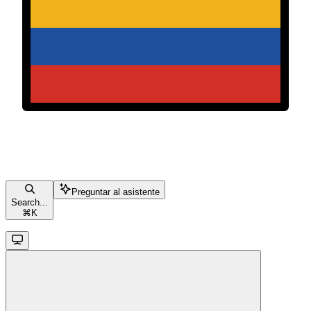
Preguntar al asistente
Search...
⌘
K