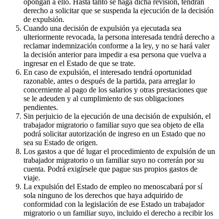
opongan a ello. Hasta tanto se haga dicha revisión, tendrán
derecho a solicitar que se suspenda la ejecución de la decisión
de expulsión.
Cuando una decisión de expulsión ya ejecutada sea
ulteriormente revocada, la persona interesada tendrá derecho a
reclamar indemnización conforme a la ley, y no se hará valer
la decisión anterior para impedir a esa persona que vuelva a
ingresar en el Estado de que se trate.
En caso de expulsión, el interesado tendrá oportunidad
razonable, antes o después de la partida, para arreglar lo
concerniente al pago de los salarios y otras prestaciones que
se le adeuden y al cumplimiento de sus obligaciones
pendientes.
Sin perjuicio de la ejecución de una decisión de expulsión, el
trabajador migratorio o familiar suyo que sea objeto de ella
podrá solicitar autorización de ingreso en un Estado que no
sea su Estado de origen.
Los gastos a que dé lugar el procedimiento de expulsión de un
trabajador migratorio o un familiar suyo no correrán por su
cuenta. Podrá exigírsele que pague sus propios gastos de
viaje.
La expulsión del Estado de empleo no menoscabará por sí
sola ninguno de los derechos que haya adquirido de
conformidad con la legislación de ese Estado un trabajador
migratorio o un familiar suyo, incluido el derecho a recibir los