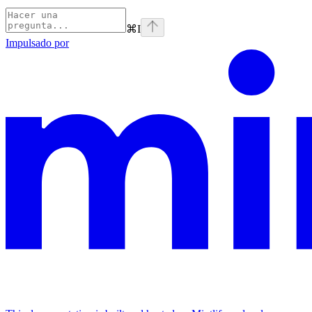
⌘
I
Impulsado por